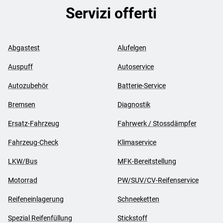
Servizi offerti
Abgastest
Alufelgen
Auspuff
Autoservice
Autozubehör
Batterie-Service
Bremsen
Diagnostik
Ersatz-Fahrzeug
Fahrwerk / Stossdämpfer
Fahrzeug-Check
Klimaservice
LKW/Bus
MFK-Bereitstellung
Motorrad
PW/SUV/CV-Reifenservice
Reifeneinlagerung
Schneeketten
Spezial Reifenfüllung
Stickstoff