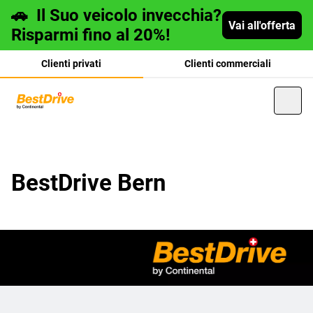
🚗
Il Suo veicolo invecchia?
Vai all'offerta
Risparmi fino al 20%!
Clienti privati
Clienti commerciali
Deutsch
BestDrive Bern
français