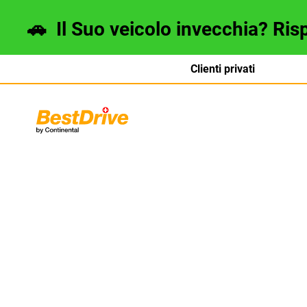
🚗
Il Suo veicolo invecchia? Ris
Clienti privati
Deutsch
français