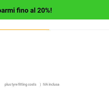
parmi fino al 20%!
plus tyre fitting costs
|
IVA inclusa