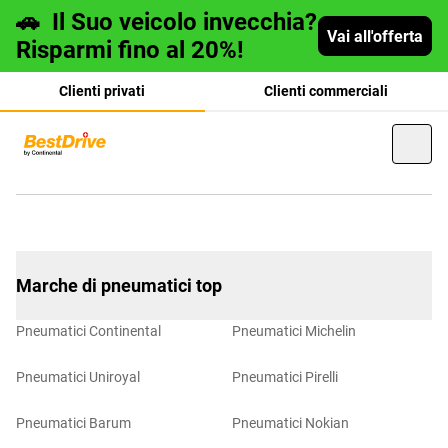
🚗
Il Suo veicolo invecchia?
Vai all'offerta
Risparmi fino al 20%!
Clienti privati
Clienti commerciali
Deutsch
Marche di pneumatici top
français
Pneumatici Continental
Pneumatici Michelin
Pneumatici Uniroyal
Pneumatici Pirelli
Pneumatici Barum
Pneumatici Nokian