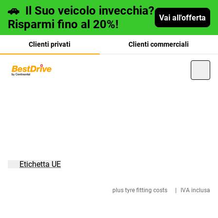
🚗
Il Suo veicolo invecchia?
Vai all'offerta
Risparmi fino al 20%!
Clienti privati
Clienti commerciali
Deutsch
français
Etichetta UE
plus tyre fitting costs
|
IVA inclusa