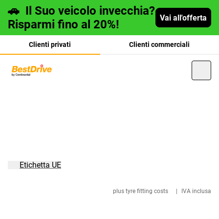
🚗
Il Suo veicolo invecchia?
Vai all'offerta
Risparmi fino al 20%!
Clienti privati
Clienti commerciali
Deutsch
français
Etichetta UE
plus tyre fitting costs
|
IVA inclusa