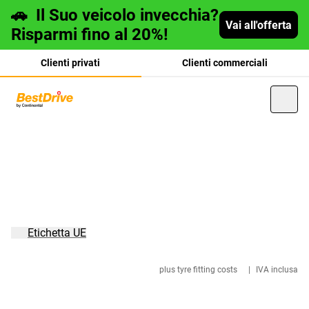
🚗
Il Suo veicolo invecchia?
Vai all'offerta
Risparmi fino al 20%!
Clienti privati
Clienti commerciali
Deutsch
français
Etichetta UE
plus tyre fitting costs
|
IVA inclusa