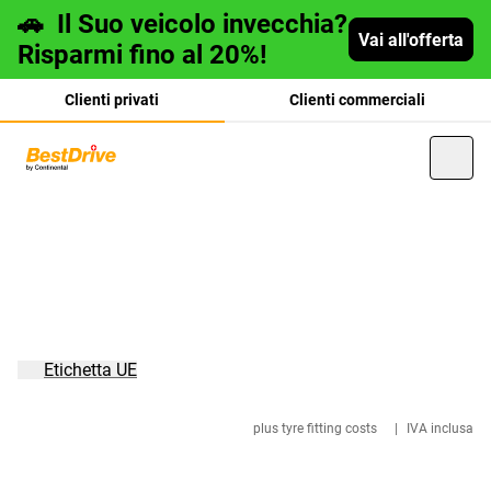
🚗
Il Suo veicolo invecchia?
Vai all'offerta
Risparmi fino al 20%!
Clienti privati
Clienti commerciali
Deutsch
français
Etichetta UE
plus tyre fitting costs
|
IVA inclusa