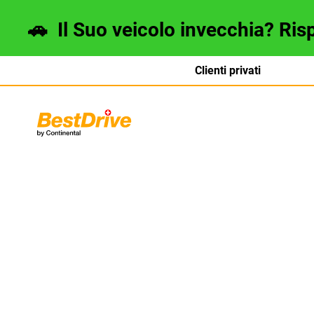
🚗
Il Suo veicolo invecchia? Ris
Clienti privati
Deutsch
français