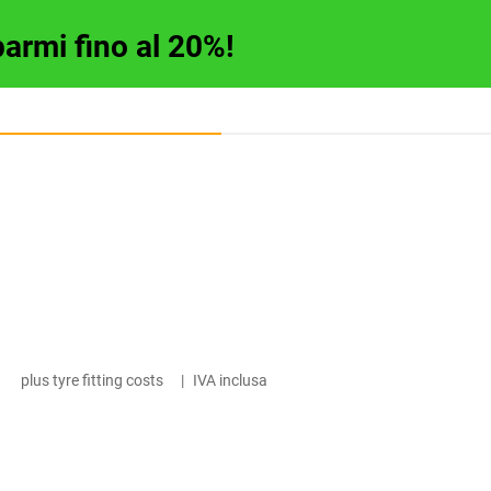
parmi fino al 20%!
plus tyre fitting costs
|
IVA inclusa