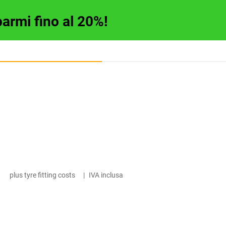
parmi fino al 20%!
plus tyre fitting costs
|
IVA inclusa