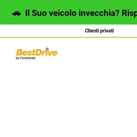
🚗
Il Suo veicolo invecchia? Ris
Clienti privati
Deutsch
français