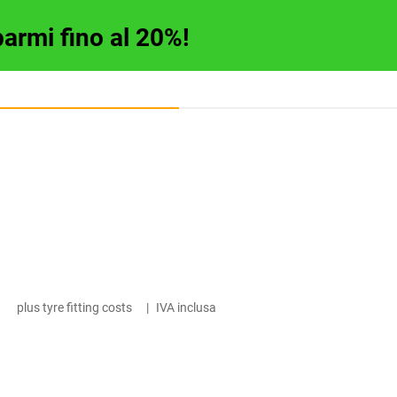
parmi fino al 20%!
plus tyre fitting costs
|
IVA inclusa