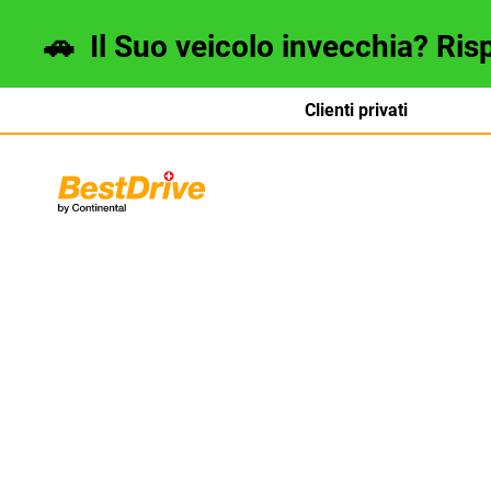
🚗
Il Suo veicolo invecchia? Ris
Clienti privati
Deutsch
français