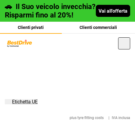
🚗
Il Suo veicolo invecchia?
Vai all'offerta
Risparmi fino al 20%!
Clienti privati
Clienti commerciali
Deutsch
français
Etichetta UE
plus tyre fitting costs
|
IVA inclusa