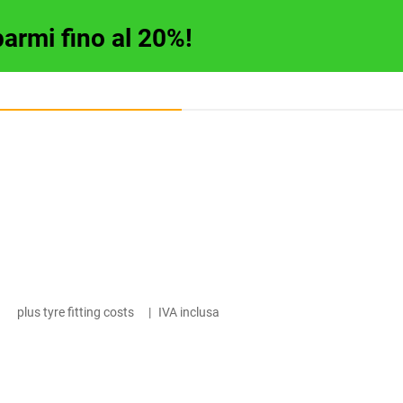
parmi fino al 20%!
plus tyre fitting costs
|
IVA inclusa