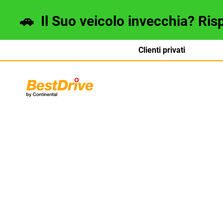
🚗
Il Suo veicolo invecchia? Ris
Clienti privati
Deutsch
français