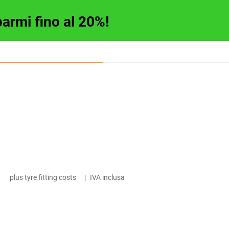
parmi fino al 20%!
plus tyre fitting costs
|
IVA inclusa