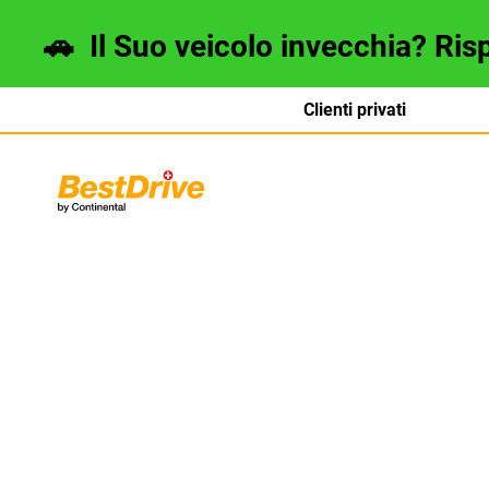
🚗
Il Suo veicolo invecchia? Ris
Clienti privati
Deutsch
français