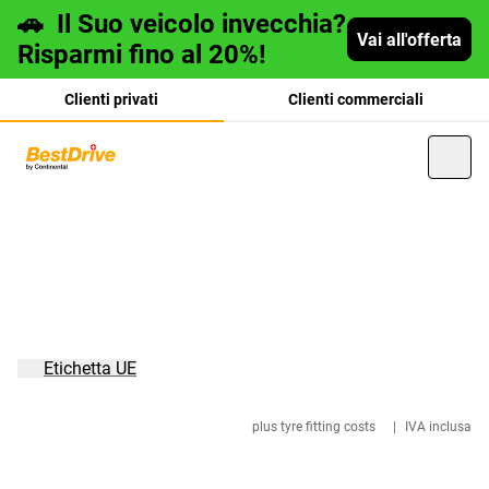
🚗
Il Suo veicolo invecchia?
Vai all'offerta
Risparmi fino al 20%!
Clienti privati
Clienti commerciali
Deutsch
français
Etichetta UE
plus tyre fitting costs
|
IVA inclusa