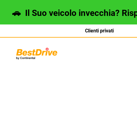
🚗
Il Suo veicolo invecchia? Ris
Clienti privati
Deutsch
français