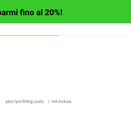
parmi fino al 20%!
plus tyre fitting costs
|
IVA inclusa