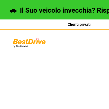
🚗
Il Suo veicolo invecchia? Ris
Clienti privati
Deutsch
français