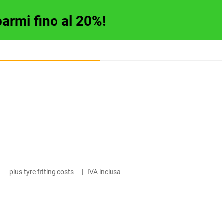
parmi fino al 20%!
plus tyre fitting costs
|
IVA inclusa