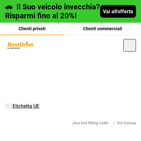
🚗
Il Suo veicolo invecchia?
Vai all'offerta
Risparmi fino al 20%!
Clienti privati
Clienti commerciali
Deutsch
français
Etichetta UE
plus tyre fitting costs
|
IVA inclusa