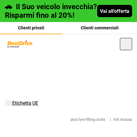
🚗
Il Suo veicolo invecchia?
Vai all'offerta
Risparmi fino al 20%!
Clienti privati
Clienti commerciali
Deutsch
français
Etichetta UE
plus tyre fitting costs
|
IVA inclusa