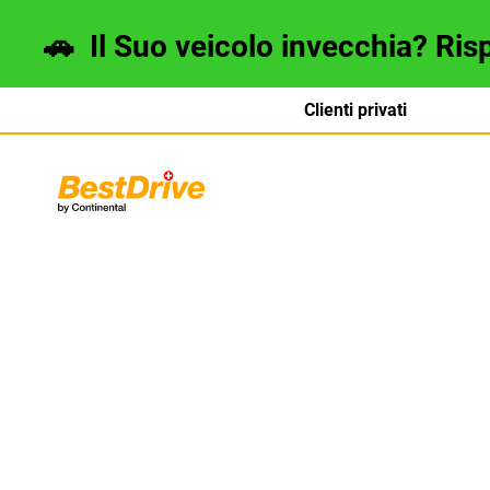
🚗
Il Suo veicolo invecchia? Ris
Clienti privati
Deutsch
français