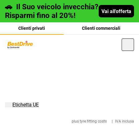
🚗
Il Suo veicolo invecchia?
Vai all'offerta
Risparmi fino al 20%!
Clienti privati
Clienti commerciali
Deutsch
français
Etichetta UE
plus tyre fitting costs
|
IVA inclusa