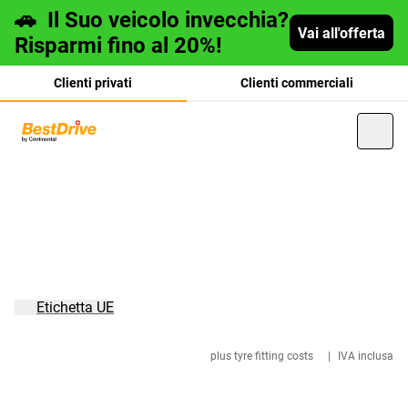
🚗
Il Suo veicolo invecchia?
Vai all'offerta
Risparmi fino al 20%!
Clienti privati
Clienti commerciali
Deutsch
français
Etichetta UE
plus tyre fitting costs
|
IVA inclusa