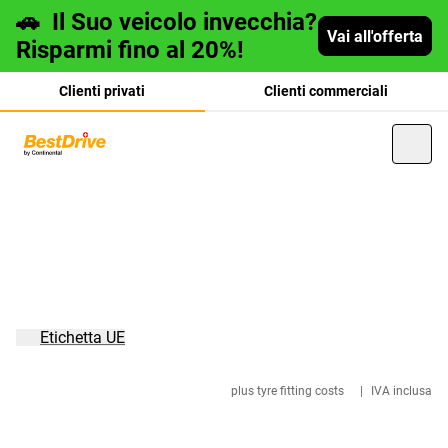
🚗
Il Suo veicolo invecchia?
Vai all'offerta
Risparmi fino al 20%!
Clienti privati
Clienti commerciali
Deutsch
français
Etichetta UE
plus tyre fitting costs
|
IVA inclusa