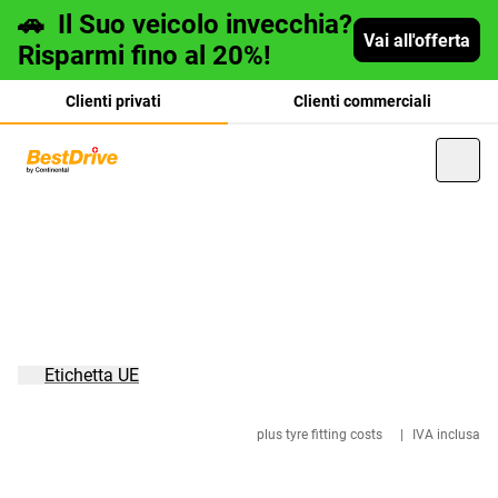
🚗
Il Suo veicolo invecchia?
Vai all'offerta
Risparmi fino al 20%!
Clienti privati
Clienti commerciali
Deutsch
français
Etichetta UE
plus tyre fitting costs
|
IVA inclusa