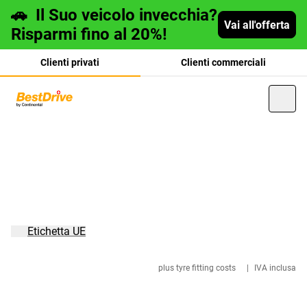
🚗
Il Suo veicolo invecchia?
Vai all'offerta
Risparmi fino al 20%!
Clienti privati
Clienti commerciali
Deutsch
français
Etichetta UE
plus tyre fitting costs
|
IVA inclusa