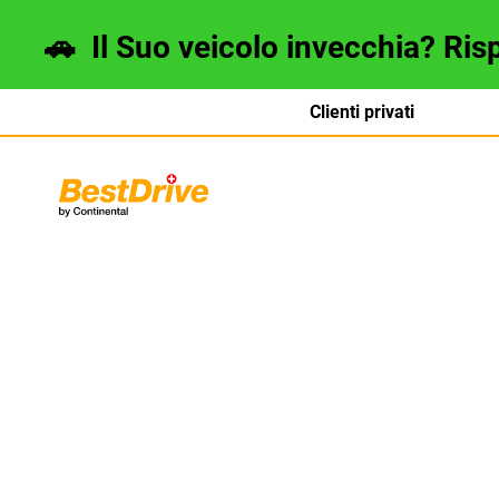
🚗
Il Suo veicolo invecchia? Ris
Clienti privati
Deutsch
français