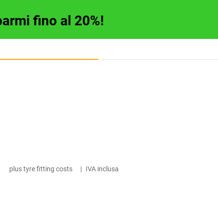
parmi fino al 20%!
plus tyre fitting costs
|
IVA inclusa