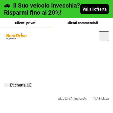
🚗
Il Suo veicolo invecchia?
Vai all'offerta
Risparmi fino al 20%!
Clienti privati
Clienti commerciali
Deutsch
français
Etichetta UE
plus tyre fitting costs
|
IVA inclusa