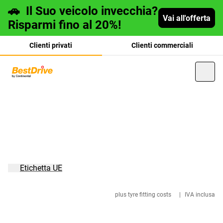
🚗
Il Suo veicolo invecchia?
Vai all'offerta
Risparmi fino al 20%!
Clienti privati
Clienti commerciali
Deutsch
français
Etichetta UE
plus tyre fitting costs
|
IVA inclusa