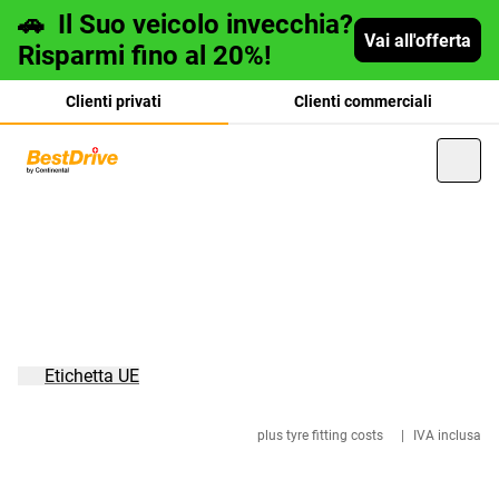
🚗
Il Suo veicolo invecchia?
Vai all'offerta
Risparmi fino al 20%!
Clienti privati
Clienti commerciali
Deutsch
français
Etichetta UE
plus tyre fitting costs
|
IVA inclusa