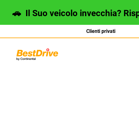
🚗
Il Suo veicolo invecchia? Ris
Clienti privati
Deutsch
français