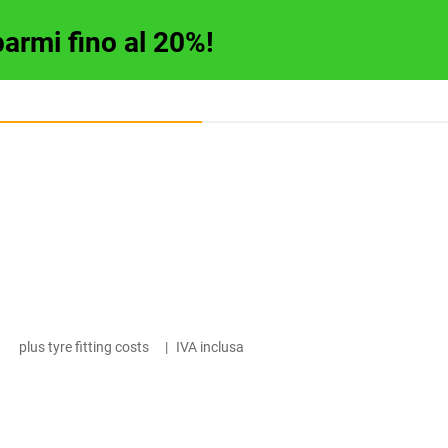
parmi fino al 20%!
plus tyre fitting costs
|
IVA inclusa