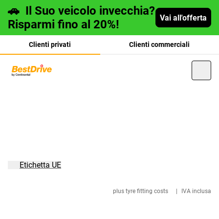
🚗
Il Suo veicolo invecchia?
Vai all'offerta
Risparmi fino al 20%!
Clienti privati
Clienti commerciali
Deutsch
français
Etichetta UE
plus tyre fitting costs
|
IVA inclusa