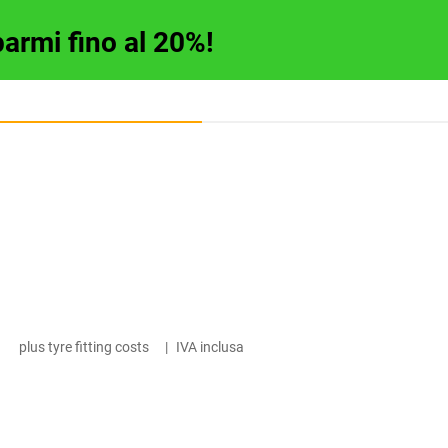
parmi fino al 20%!
plus tyre fitting costs
|
IVA inclusa