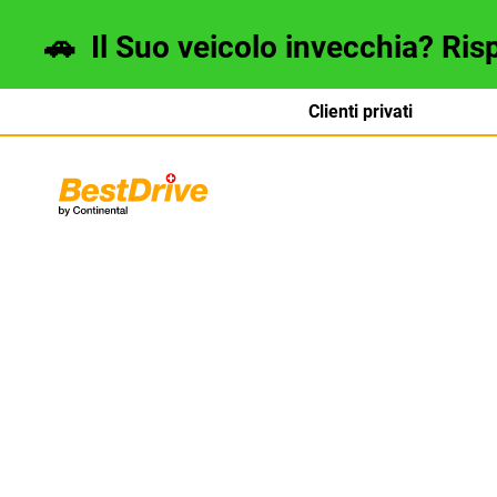
🚗
Il Suo veicolo invecchia? Ris
Clienti privati
Deutsch
français