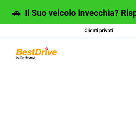
🚗
Il Suo veicolo invecchia? Ris
Clienti privati
Deutsch
français