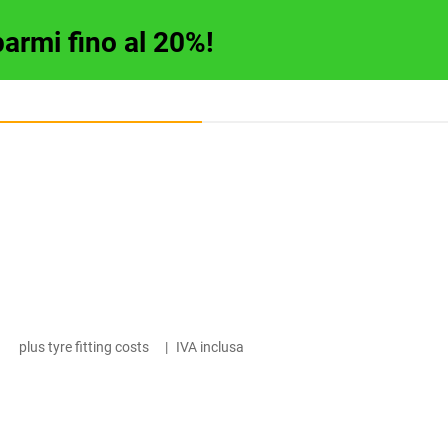
parmi fino al 20%!
plus tyre fitting costs
|
IVA inclusa