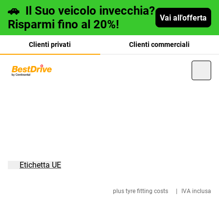
🚗
Il Suo veicolo invecchia?
Vai all'offerta
Risparmi fino al 20%!
Clienti privati
Clienti commerciali
Deutsch
français
Etichetta UE
plus tyre fitting costs
|
IVA inclusa