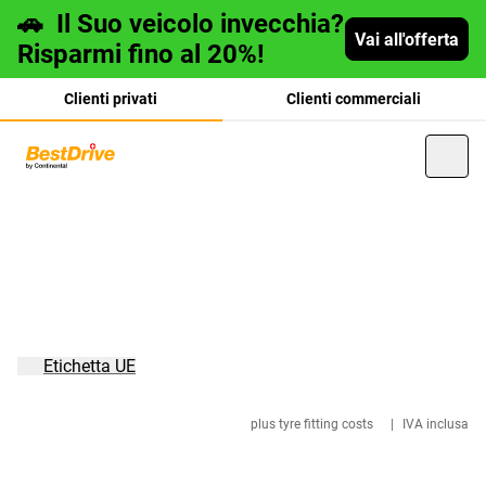
🚗
Il Suo veicolo invecchia?
Vai all'offerta
Risparmi fino al 20%!
Clienti privati
Clienti commerciali
Deutsch
français
Etichetta UE
plus tyre fitting costs
|
IVA inclusa