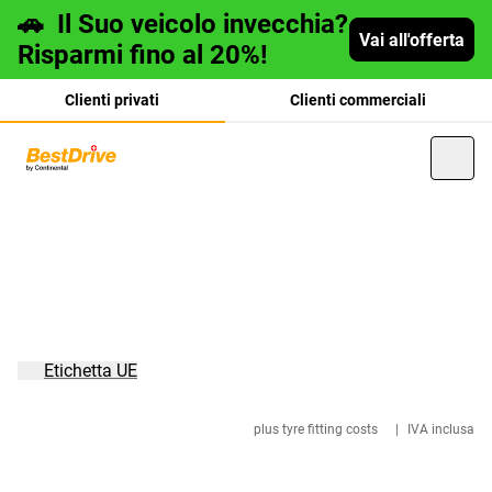
🚗
Il Suo veicolo invecchia?
Vai all'offerta
Risparmi fino al 20%!
Clienti privati
Clienti commerciali
Deutsch
français
Etichetta UE
plus tyre fitting costs
|
IVA inclusa