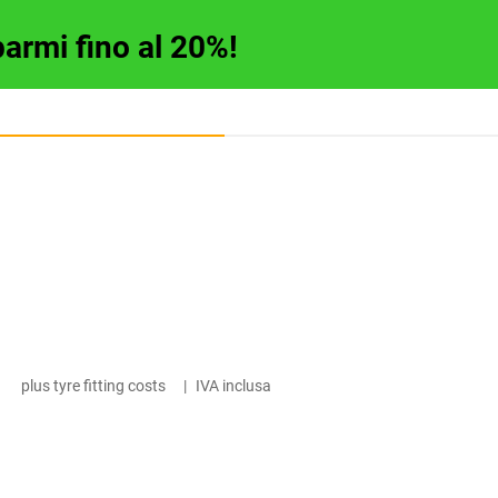
parmi fino al 20%!
plus tyre fitting costs
|
IVA inclusa