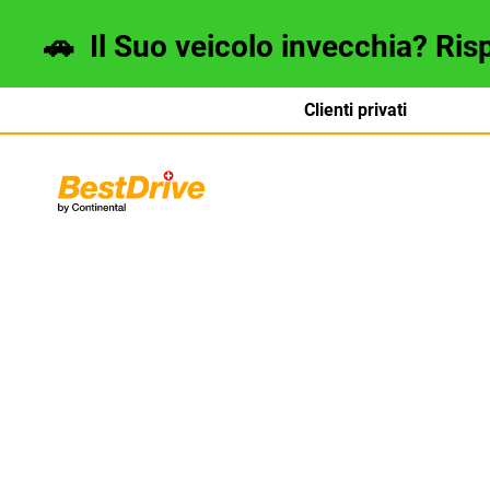
🚗
Il Suo veicolo invecchia? Ris
Clienti privati
Deutsch
français