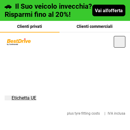
🚗
Il Suo veicolo invecchia?
Vai all'offerta
Risparmi fino al 20%!
Clienti privati
Clienti commerciali
Deutsch
français
Etichetta UE
plus tyre fitting costs
|
IVA inclusa