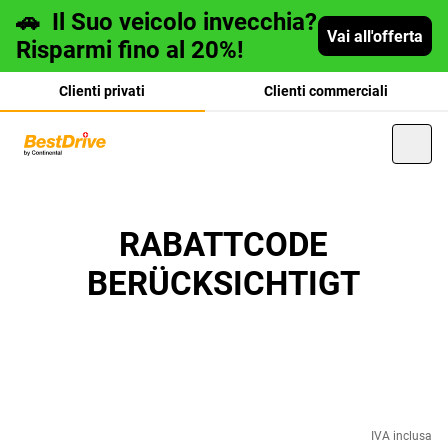
🚗
Il Suo veicolo invecchia?
Vai all'offerta
Risparmi fino al 20%!
Clienti privati
Clienti commerciali
Deutsch
RABATTCODE
BERÜCKSICHTIGT
français
IVA inclusa