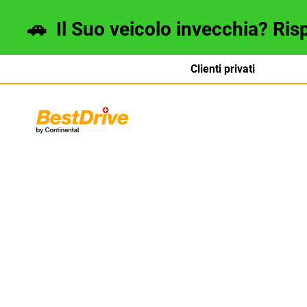
🚗
Il Suo veicolo invecchia? Ris
Clienti privati
Deutsch
français