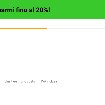
parmi fino al 20%!
plus tyre fitting costs
|
IVA inclusa