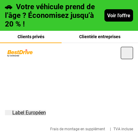
🚗
Votre véhicule prend de
l’âge ? Économisez jusqu’à
Voir l'offre
20 % !
Clients privés
Clientèle entreprises
Deutsch
italiano
Label Européen
Frais de montage en supplément
|
TVA incluse