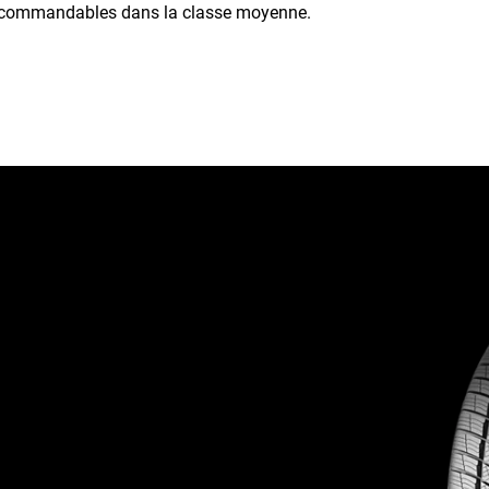
recommandables dans la classe moyenne.
ité par temps
mance solides à un prix
 Barum Polaris 3, obtiennent
Cependant, le Barum Polaris
 termes d'émissions