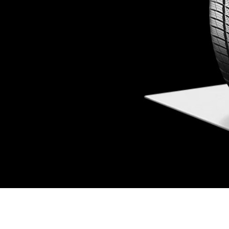
 Polaris 3, qui se
 de carburant réduite.
rum Polaris 5 et les
ix attractifs. Pour une
 un choix fiable. Pour les
, il peut être intéressant