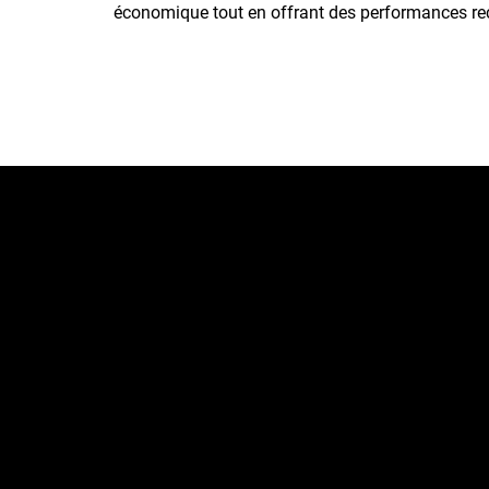
économique tout en offrant des performances 
Pneus d'hiver Barum – Sécur
froid
La série Barum Polaris établit des normes de perfor
abordable. Le Barum Polaris 5 et son petit frère, le
de bons résultats sur routes sèches et enneigées. 
3 montre des faiblesses sur routes mouillées et en