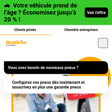
🚗
Votre véhicule prend de
l’âge ? Économisez jusqu’à
Voir l'offre
20 % !
Clients privés
Clientèle entreprises
Protection en cas de
GARANTIE PNEUS SUR TOUS LES PNEUS DE MARQUE
Deutsch
Vous avez besoin de nouveaux pneus ?
La garantie pneus pour seulement
CHF 5.–
par pneu
dommages pneus
couvre tous les sinistres qui ne sont pas pris en charge par
italiano
d'autres assurances.
Configurez vos pneus dès maintenant et
souscrivez en plus une garantie pneus