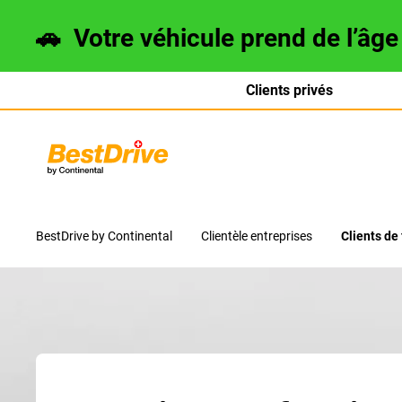
🚗
Votre véhicule prend de l’âg
Clients privés
Deutsch
italiano
BestDrive by Continental
Clientèle entreprises
Clients de 