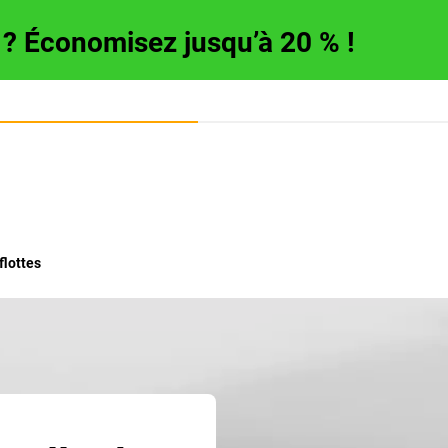
e ? Économisez jusqu’à 20 % !
flottes