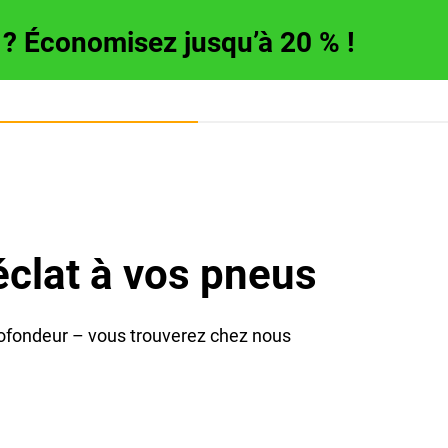
e ? Économisez jusqu’à 20 % !
clat à vos pneus
rofondeur – vous trouverez chez nous