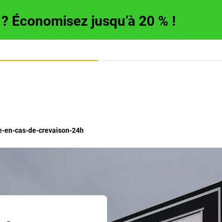
e ? Économisez jusqu’à 20 % !
-en-cas-de-crevaison-24h