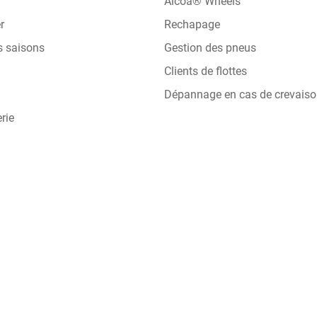
Alcoa® Wheels
r
Rechapage
s saisons
Gestion des pneus
Clients de flottes
Dépannage en cas de crevais
rie