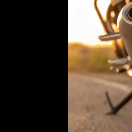
o? Les critères suivants
at :
e en fonction de la
rand choix de pneus de
idgestone, Michelin, Pirelli
rs à choisir les pneus