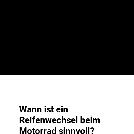
Bei BestDrive by Continental finden Sie eine grosse
Auswahl an Reifen verschiedener Hersteller wie
Continental, Dunlop, Bridgestone, Michelin, Pirelli u.v.m.
Gerne helfen wir Ihnen bei der Auswahl für den passenden
Reifen.
Wann ist ein
Reifenwechsel beim
Motorrad sinnvoll?