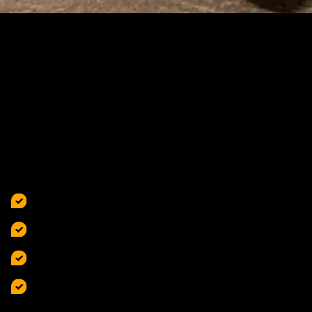
Die richtigen Reifen für Ihr
Motorrad –das gilt es beim
Kauf zu beachten
Sie benötigen neue Reifen für Ihr Motorrad? Folgende
Kriterien sind bei der Kaufentscheidung zu
berücksichtigen:
Reifenbreite
Felgendurchmesser
Gummimischung und Profil
Speed- und Load-Index (Höchstgeschwindigkeit in
Abhängigkeit der Tragfähigkeit)