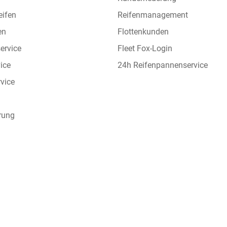
eifen
Reifenmanagement
en
Flottenkunden
ervice
Fleet Fox-Login
vice
24h Reifenpannenservice
vice
rung