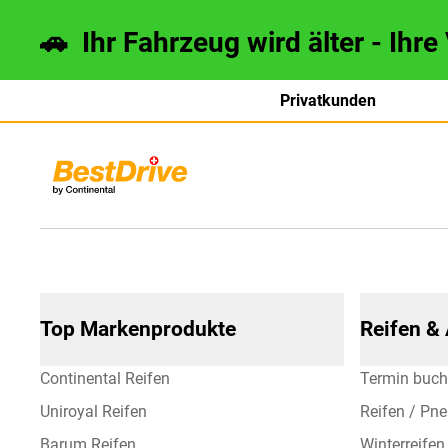
🚗 Ihr Fahrzeug wird älter - Ihre
Privatkunden
français
italiano
Top Markenprodukte
Reifen &
Continental Reifen
Termin buc
Uniroyal Reifen
Reifen / Pn
Barum Reifen
Winterreifen