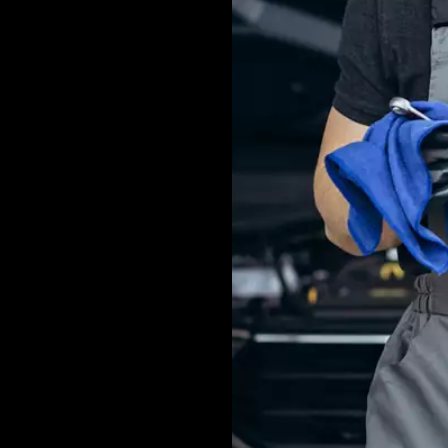
nach Herstellerangaben
 Angebote. Eine permanente
s Gefühl.
 Sie bei BestDrive by
duelle Betreuung. BestDrive
rkstätte. Bei uns treffen Sie
ner, der gern für alle Ihre