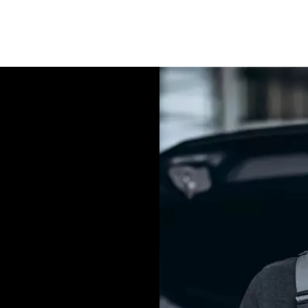
ität
ental ausschliesslich mit
kommen nur Ersatzteile in
e Produkte in Verbindung
sis für Ihre Zufriedenheit.
te Alternative zur
n aus den Plattformen der
er vernetzte