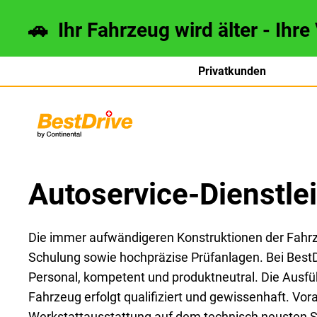
🚗 Ihr Fahrzeug wird älter - Ihre
Privatkunden
français
italiano
Autoservice-Dienstle
Die immer aufwändigeren Konstruktionen der Fahr
Schulung sowie hochpräzise Prüfanlagen. Bei BestD
Personal, kompetent und produktneutral. Die Ausfü
Fahrzeug erfolgt qualifiziert und gewissenhaft. Vora
Werkstattausstattung auf dem technisch neusten St