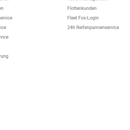
en
Flottenkunden
ervice
Fleet Fox-Login
vice
24h Reifenpannenservice
vice
rung